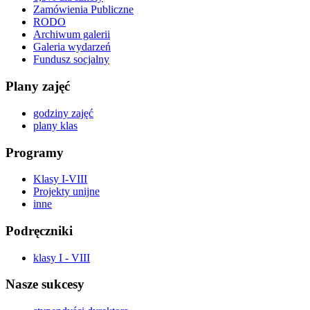
Zamówienia Publiczne
RODO
Archiwum galerii
Galeria wydarzeń
Fundusz socjalny
Plany zajęć
godziny zajęć
plany klas
Programy
Klasy I-VIII
Projekty unijne
inne
Podręczniki
klasy I - VIII
Nasze sukcesy