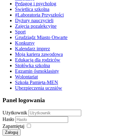
Pedagog i psycholog
Świetlica szkolna
#Laboratoria Przyszłości
Dyżury nauczycieli
Zajęcia pozalekcyjne
Sport
Grudziądz Miasto Otwarte
Konkursy
Kalendarz imprez
Moja kariera zawodowa
Edukacja dla rodziców
Stołówka szkolna
Egzamin ósmoklasisty
Wolontariat
Szkoła Pamięta-MEN
Ubezpieczenia uczniów
Panel logowania
Użytkownik
Hasło
Zapamiętaj
Zaloguj