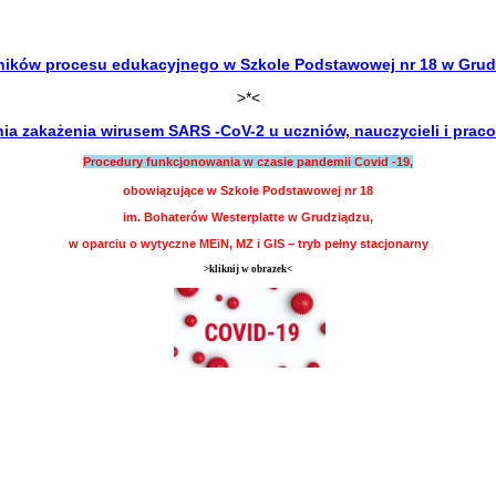
ników procesu edukacyjnego w Szkole Podstawowej nr 18 w Grud
>*<
a zakażenia wirusem SARS -CoV-2 u uczniów, nauczycieli i pra
Procedury funkcjonowania w czasie pandemii Covid -19,
obowiązujące
w Szkole Podstawowej nr 18
im. Bohaterów Westerplatte w Grudziądzu,
w oparciu o wytyczne MEiN, MZ i GIS – tryb pełny stacjonarny
>kliknij w obrazek<