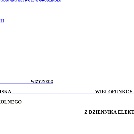
ODSTAWOWEJ NR 18 W GRUDZIĄDZU
CH
NGU WIZYJNEGO
CU ZABAW I BOISKA WIELOFUNKCYJ
KOLNEGO
KORZYSTANIA Z DZIENNIKA ELEKTRO