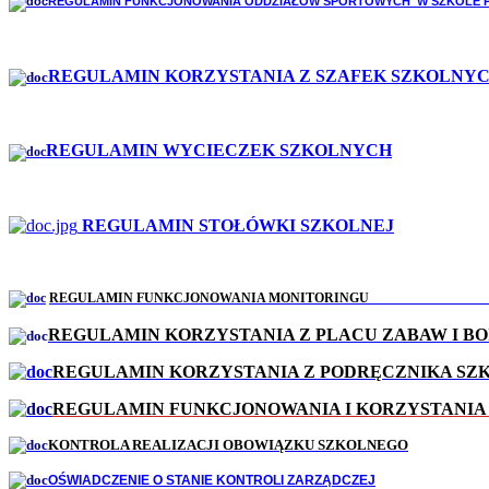
REGULAMIN FUNKCJONOWANIA ODDZIAŁÓW SPORTOWYCH W SZKOLE P
REGULAMIN KORZYSTANIA Z SZAFEK SZKOLNY
REGULAMIN WYCIECZEK SZKOLNYCH
REGULAMIN STOŁÓWKI SZKOLNEJ
REGULAMIN
FUNKCJONOWANIA MONITORI
REGULAMIN KORZYSTANIA Z PLA
REGULAMIN KORZYSTANIA Z PODRĘCZNIKA SZ
REGULAMIN FUNKCJONOWANIA I 
KONTROLA REALIZACJI OBOWIĄZKU SZKOLNEGO
OŚWIADCZENIE O STANIE KONTROLI ZARZĄDCZEJ