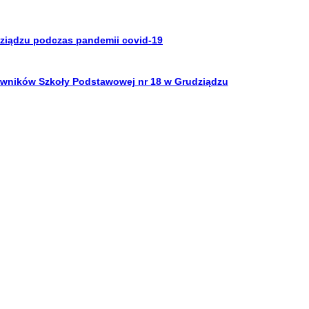
ziądzu podczas pandemii covid-19
cowników Szkoły Podstawowej nr 18 w Grudziądzu