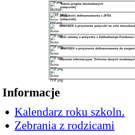
Tabela progów dochodowych
(załącznik)
Wysokość dofinansowania z ZFŚS
(załącznik)
WNIOSEK
o przyznanie pożyczki na cele mieszka
Wzór umowy o
pożyczkę z Zakładowego Funduszu 
WNIOSEK
o przyznanie dofinansowania do zorga
Klauzula informacyjna. Ochrona danych osobowyc
Informacje
Kalendarz roku szkoln.
Zebrania z rodzicami