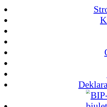
Str
K
Deklara