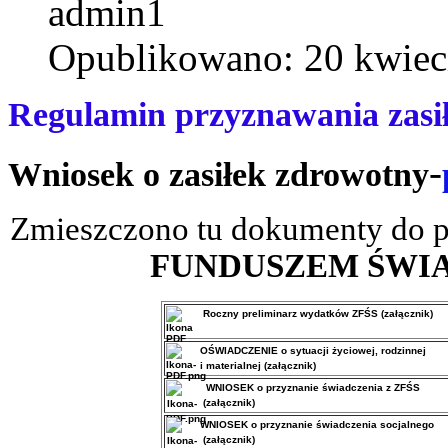
admin1
Opublikowano: 20 kwiec
Regulamin przyznawania zasi
-
Wniosek o zasiłek zdrowotny
Zmieszczono tu dokumenty do p
FUNDUSZEM ŚWI
Roczny preliminarz wydatków ZFŚS (załącznik)
OŚWIADCZENIE
o sytuacji życiowej, rodzinnej
i materialnej
(załącznik)
WNIOSEK
o przyznanie świadczenia z ZFŚS
(załącznik)
WNIOSEK
o przyznanie świadczenia socjalnego
(załącznik)