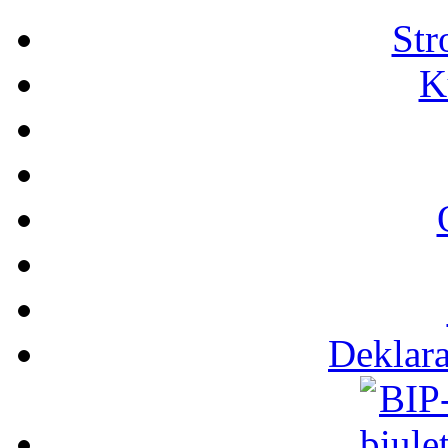
Str
K
Deklara