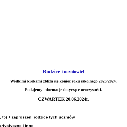
Rodzice
i uczniowie!
Wielkimi krokami zbliża się koniec roku szkolnego 2023/2024.
Podajemy informacje dotyczące uroczystości.
CZWARTEK 2
0
.06.202
4
r.
,75) + zaproszeni rodzice tych uczniów
artystyczne i inne