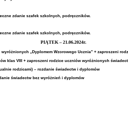
eczne zdanie szafek szkolnych, podręczników.
eczne zdanie szafek szkolnych, podręczników.
PIĄTEK – 2
1
.06.202
4
r.
III wyróżnionych
Dyplomem Wzorowego Ucznia” + zaproszeni rodz
„
ów klas VIII + zaproszeni rodzice
uczniów wyróżnionych świadect
tualnie rodzicami) – rozdanie
świadectw i dyplomów
ozdanie świadectw bez
wyróżnień i dyplomów