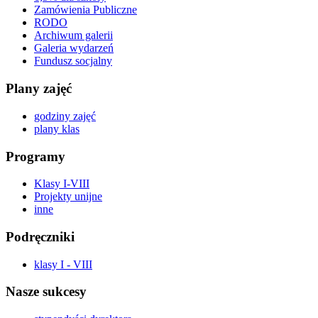
Zamówienia Publiczne
RODO
Archiwum galerii
Galeria wydarzeń
Fundusz socjalny
Plany zajęć
godziny zajęć
plany klas
Programy
Klasy I-VIII
Projekty unijne
inne
Podręczniki
klasy I - VIII
Nasze sukcesy