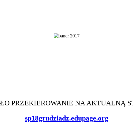
IŁO PRZEKIEROWANIE NA AKTUALNĄ 
sp18grudziadz.edupage.org